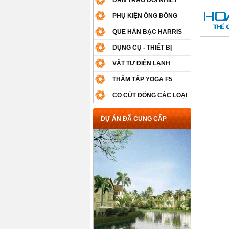
DÀN TRAO ĐỔI NHIỆT
PHỤ KIỆN ỐNG ĐỒNG
QUE HÀN BẠC HARRIS
DỤNG CỤ - THIẾT BỊ
VẬT TƯ ĐIỆN LẠNH
THẢM TẬP YOGA F5
CO CÚT ĐỒNG CÁC LOẠI
DỰ ÁN ĐÃ CUNG CẤP