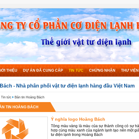
IỚI THIỆU
DỰ ÁN ĐÃ CUNG CẤP
TIN TỨC
CHỨNG NHẬN
THƯ VIỆN
Bách - Nhà phân phối vật tư điện lạnh hàng đầu Việt Nam
Tin tức
Bản tin Hoàng Bách
ẢN TIN HOÀNG BÁCH
Ý nghĩa logo Hoàng Bách
Tông màu vàng là màu của sự thành công có sự hà
hợp cùng màu xanh của ngành lạnh tạo nên một giải 
tư điện lạnh trong Hoàng Bách