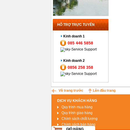
HỖ TRỢ TRỰC TUYẾN
Kinh doanh 1
085 446 5858
Kinh doanh 2
0856 258 358
Về trang trước
Lên đầu trang
DỊCH VỤ KHÁCH HÀNG
Quy trình mua hàng
Quy trình giao hàng
Chính sách chất lượng
Chính sách bán hàng
GIỎ HÀNG