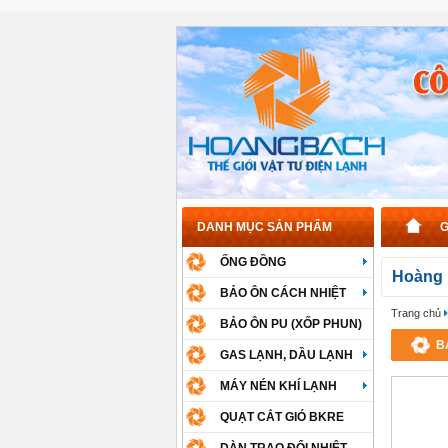
DANH MỤC SẢN PHẨM
G
ỐNG ĐỒNG
Hoàng 
BẢO ÔN CÁCH NHIỆT
Trang chủ
BẢO ÔN PU (XỐP PHUN)
B
GAS LẠNH, DẦU LẠNH
MÁY NÉN KHÍ LẠNH
QUẠT CẮT GIÓ BKRE