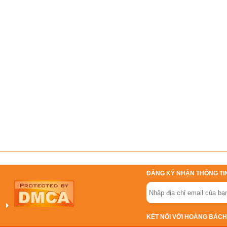
ĐĂNG KÝ NHẬN THÔNG TI
KẾT NỐI VỚI HOÀNG BÁCH