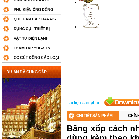
DÀN TRAO ĐỔI NHIỆT
PHỤ KIỆN ỐNG ĐỒNG
QUE HÀN BẠC HARRIS
DỤNG CỤ - THIẾT BỊ
VẬT TƯ ĐIỆN LẠNH
THẢM TẬP YOGA F5
CO CÚT ĐỒNG CÁC LOẠI
DỰ ÁN ĐÃ CUNG CẤP
Tài liệu sản phẩm
CHI TIẾT SẢN PHẨM
CHÍN
Băng xốp cách nhi
dùng kèm theo kh