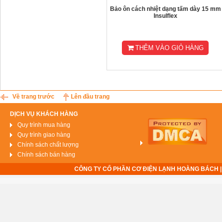
Bảo ôn cách nhiệt dạng tấm dày 15 mm
Insulflex
THÊM VÀO GIỎ HÀNG
Về trang trước
Lên đầu trang
DỊCH VỤ KHÁCH HÀNG
Quy trình mua hàng
Quy trình giao hàng
Chính sách chất lượng
Chính sách bán hàng
CÔNG TY CỔ PHẦN CƠ ĐIỆN LẠNH HOÀNG BÁCH | Show