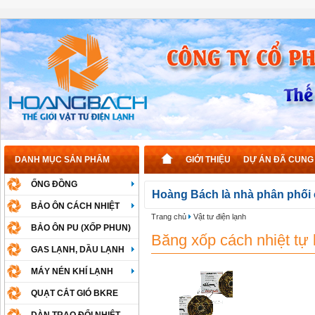
DANH MỤC SẢN PHẨM
GIỚI THIỆU
DỰ ÁN ĐÃ CUNG
ỐNG ĐỒNG
Hoàng Bách là nhà phân phối c
BẢO ÔN CÁCH NHIỆT
Trang chủ
Vật tư điện lạnh
BẢO ÔN PU (XỐP PHUN)
Băng xốp cách nhiệt tự k
GAS LẠNH, DẦU LẠNH
MÁY NÉN KHÍ LẠNH
QUẠT CẮT GIÓ BKRE