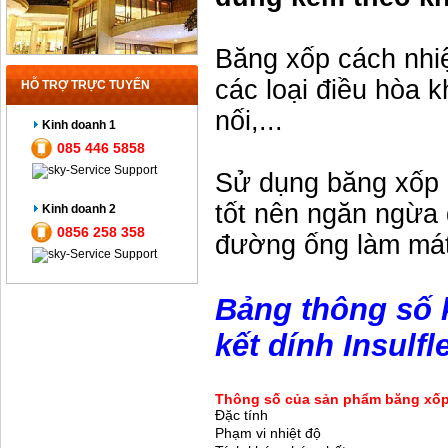
Băng xốp cách nhiệt
các loại điều hòa 
HỖ TRỢ TRỰC TUYẾN
nối,...
Kinh doanh 1
085 446 5858
Sử dụng băng xốp c
tốt nên ngăn ngừa
Kinh doanh 2
0856 258 358
đường ống làm mát
Bảng thông số k
kết dính Insulfl
Thông số của sản phẩm băng xốp c
Đặc tính
Phạm vi nhiệt độ