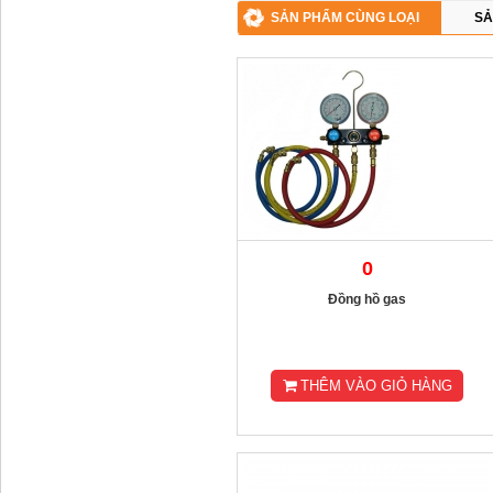
SẢN PHẨM CÙNG LOẠI
SẢ
0
Đồng hồ gas
THÊM VÀO GIỎ HÀNG