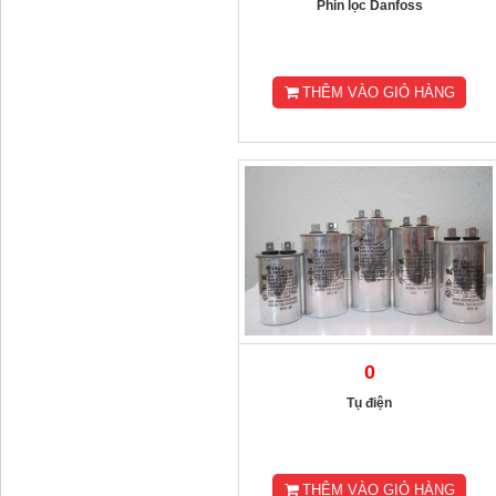
Phin lọc Danfoss
THÊM VÀO GIỎ HÀNG
0
Tụ điện
THÊM VÀO GIỎ HÀNG