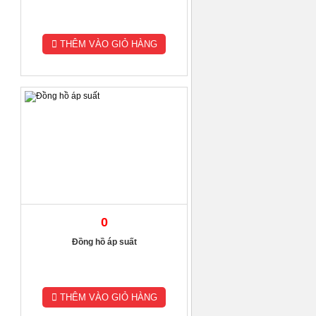
THÊM VÀO GIỎ HÀNG
0
Đồng hồ áp suất
THÊM VÀO GIỎ HÀNG