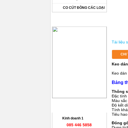
CO CÚT ĐỒNG CÁC LOẠI
DỰ ÁN ĐÃ CUNG CẤP
Tài liệu
CHI
Keo dán 
Keo dán 
Bảng th
Thông s
Đặc tính
Màu sắc
Độ kết d
HỖ TRỢ TRỰC TUYẾN
Tính kh
Tiêu hao
Kinh doanh 1
Đóng gó
085 446 5858
Dung tích