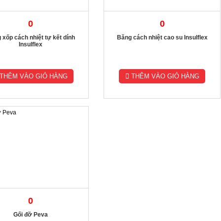
0
0
 xốp cách nhiệt tự kết dính
Băng cách nhiệt cao su Insulflex
Insulflex
THÊM VÀO GIỎ HÀNG
THÊM VÀO GIỎ HÀNG
0
Gối đỡ Peva