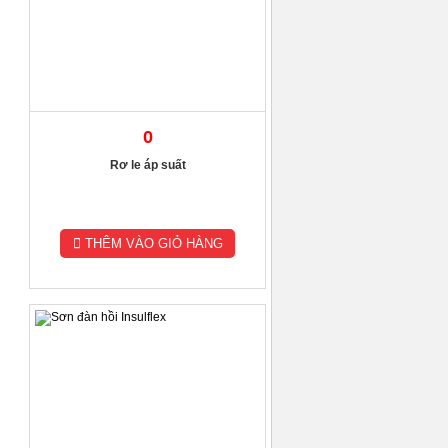
0
Rơ le áp suất
THÊM VÀO GIỎ HÀNG