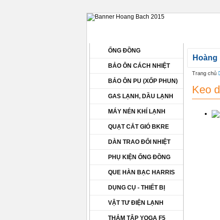
DANH MỤC SẢN PHẨM
G
ỐNG ĐỒNG
Hoàng B
BẢO ÔN CÁCH NHIỆT
Trang chủ
BẢO ÔN PU (XỐP PHUN)
Keo d
GAS LẠNH, DẦU LẠNH
MÁY NÉN KHÍ LẠNH
QUẠT CẮT GIÓ BKRE
DÀN TRAO ĐỔI NHIỆT
PHỤ KIỆN ỐNG ĐỒNG
QUE HÀN BẠC HARRIS
DỤNG CỤ - THIẾT BỊ
VẬT TƯ ĐIỆN LẠNH
THẢM TẬP YOGA F5