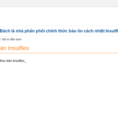
IỚI THIỆU
DỰ ÁN ĐÃ CUNG CẤP
TIN TỨC
CHỨNG NHẬN
THƯ VIỆN
ách là nhà phân phối chính thức bảo ôn cách nhiệt Insulfl
Vật tư điện lạnh
án Insulflex