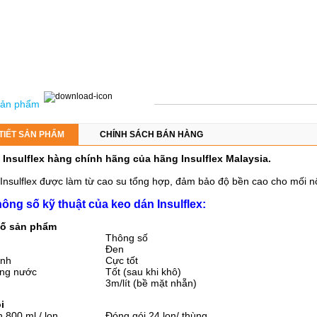
 sản phẩm
 TIẾT SẢN PHẨM
CHÍNH SÁCH BÁN HÀNG
Insulflex hàng chính hãng của hãng Insulflex Malaysia.
Insulflex được làm từ cao su tổng hợp, đảm bảo độ bền cao cho mối n
ông số kỹ thuật của keo dán Insulflex:
ố sản phẩm
Thông số
Đen
ính
Cực tốt
áng nước
Tốt (sau khi khô)
3m/lít (bề mặt nhẵn)
i
 800 ml / lon
Đóng gói 24 lon/ thùng